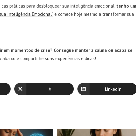
icas práticas para desbloquear sua inteligência emocional,
tenho u
sua Inteligência Emocional”
e comece hoje mesmo a transformar sua
ir em momentos de crise? Consegue manter a calma ou acaba se
 abaixo e compartilhe suas experiências e dicas!
X
LinkedIn
Abre
Abre
em
em
uma
uma
nova
nova
janela
janela