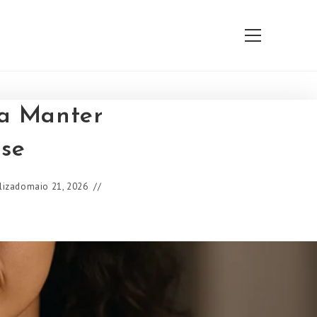
Ver
o
menu
do
site
ra Manter
se
lizado
maio 21, 2026