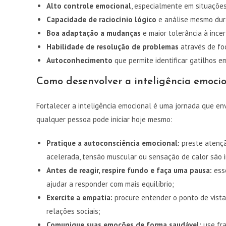
Alto controle emocional
, especialmente em situaçõe
Capacidade de raciocínio lógico
e análise mesmo dur
Boa adaptação a mudanças
e maior tolerância à incer
Habilidade de resolução de problemas
através de foc
Autoconhecimento
que permite identificar gatilhos e
Como desenvolver a inteligência emocio
Fortalecer a inteligência emocional é uma jornada que en
qualquer pessoa pode iniciar hoje mesmo:
Pratique a autoconsciência emocional:
preste atençã
acelerada, tensão muscular ou sensação de calor são i
Antes de reagir, respire fundo e faça uma pausa:
esse
ajudar a responder com mais equilíbrio;
Exercite a empatia:
procure entender o ponto de vista 
relações sociais;
Comunique suas emoções de forma saudável:
use fra