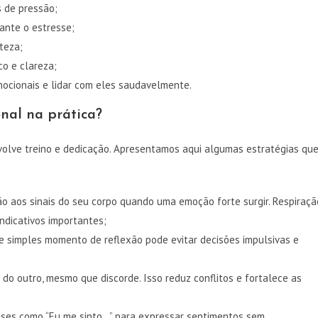
s de pressão;
ante o estresse;
teza;
o e clareza;
mocionais e lidar com eles saudavelmente.
nal na prática?
volve treino e dedicação. Apresentamos aqui algumas estratégias qu
o aos sinais do seu corpo quando uma emoção forte surgir. Respiraçã
ndicativos importantes;
 simples momento de reflexão pode evitar decisões impulsivas e
do outro, mesmo que discorde. Isso reduz conflitos e fortalece as
ses como “Eu me sinto…” para expressar sentimentos sem