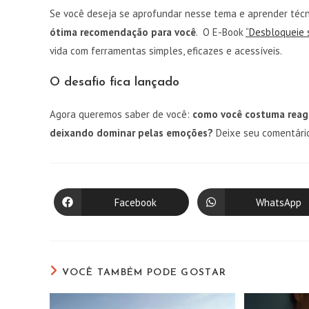
Se você deseja se aprofundar nesse tema e aprender técn
ótima recomendação para você
. O E-Book
“Desbloqueie 
vida com ferramentas simples, eficazes e acessíveis.
O desafio fica lançado
Agora queremos saber de você:
como você costuma reag
deixando dominar pelas emoções?
Deixe seu comentário
Facebook
WhatsApp
Abre
Abre
em
em
uma
uma
nova
nova
janela
janela
VOCÊ TAMBÉM PODE GOSTAR