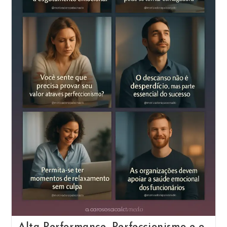
E
Atenção:
Como
O
Mundo
Digital
Afeta
Seu
Autoconhecimento
E
Foco
Alta Performance, Perfeccionismo e o