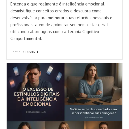
Tomar
post:
post:
Entenda o que realmente é inteligência emocional,
Decisões
Com
desmistifique conceitos errados e descubra como
Segurança
desenvolvê-la para melhorar suas relações pessoais e
profissionais, além de aprimorar seu bem-estar geral
utilizando abordagens como a Terapia Cognitivo-
Comportamental.
Inteligência
Continue Lendo
Emocional:
O
Que
É
De
Verdade
E
Como
Desenvolver
Como Recuperar Seu Protagonismo
Essa
Habilidade
Emocional e Viver com Mais
Essencial
Resiliência
Categoria
Comentários
Desenvolvimento Pesssoal
0 comentário
do
do