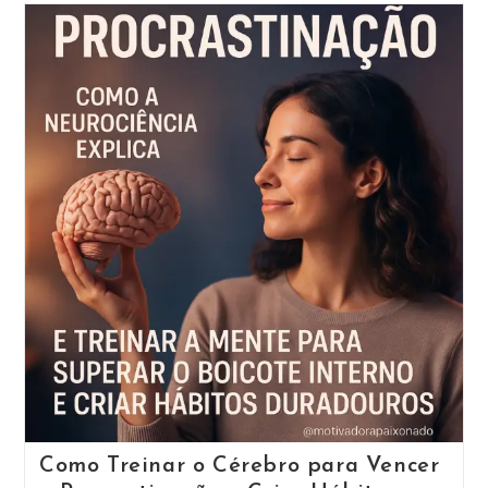
inteligência emocional é essencial para estabelecer
Autossuficiência
Emocional:
resiliência, autoaceitação e um crescimento pessoal
Como
equilibrado.
Decidir
Sozinho
Fortalece
Sua
A
Continue Lendo
Mente
Transformação
Da
Relação
Com
O
Fracasso
Através
Da
Aceitação
E
Consciência
Emocional
Como Treinar o Cérebro para Vencer