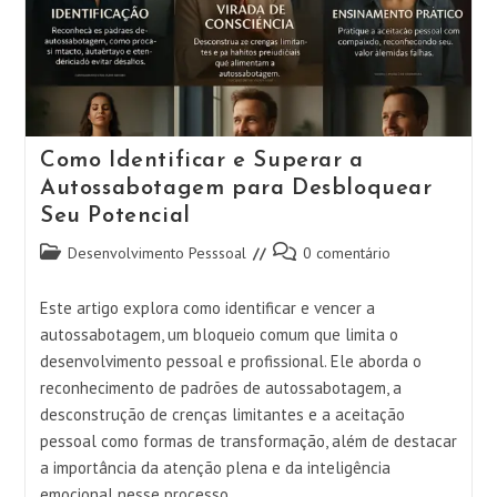
São apresentadas estratégias práticas para desenvolver
inteligência emocional e enfrentar desafios de forma mais
tranquila.
Como
Continue Lendo
A
Regulação
Como Identificar e Superar a
Emocional
Pode
Autossabotagem para Desbloquear
Transformar
Seu Potencial
Sua
Vida
Categoria
Comentários
Em
Desenvolvimento Pesssoal
0 comentário
Momentos
do
do
De
post:
post:
Crise
Este artigo explora como identificar e vencer a
autossabotagem, um bloqueio comum que limita o
desenvolvimento pessoal e profissional. Ele aborda o
reconhecimento de padrões de autossabotagem, a
desconstrução de crenças limitantes e a aceitação
pessoal como formas de transformação, além de destacar
a importância da atenção plena e da inteligência
emocional nesse processo.