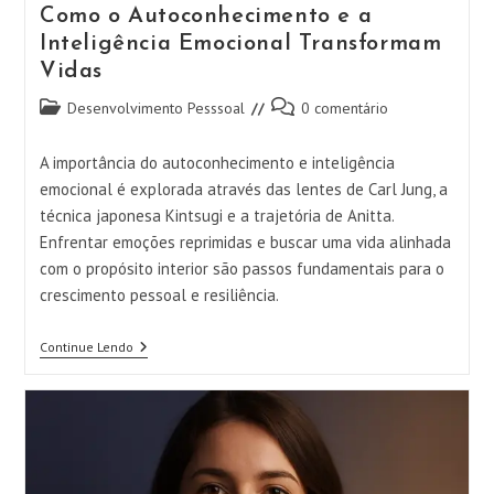
O
Como o Autoconhecimento e a
Foco
E
Inteligência Emocional Transformam
A
Vidas
Saúde
Mental:
Categoria
Comentários
Estratégias
Desenvolvimento Pesssoal
0 comentário
Para
do
do
Recuperar
post:
post:
O
A importância do autoconhecimento e inteligência
Controle
emocional é explorada através das lentes de Carl Jung, a
Da
Mente
técnica japonesa Kintsugi e a trajetória de Anitta.
Enfrentar emoções reprimidas e buscar uma vida alinhada
com o propósito interior são passos fundamentais para o
crescimento pessoal e resiliência.
Como
Continue Lendo
O
Autoconhecimento
E
A
Inteligência
Como Construir Confiança para
Emocional
Alcançar Alta Performance e Tomar
Transformam
Vidas