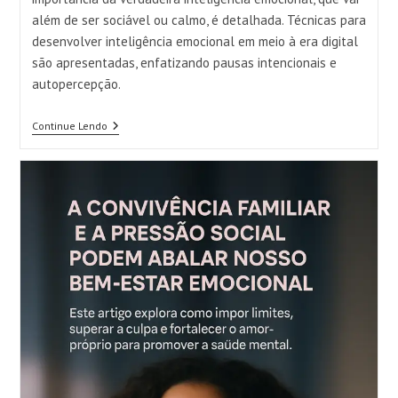
além de ser sociável ou calmo, é detalhada. Técnicas para
desenvolver inteligência emocional em meio à era digital
são apresentadas, enfatizando pausas intencionais e
autopercepção.
Os
Continue Lendo
Impactos
Dos
Estímulos
Digitais
Na
Inteligência
Emocional
Como lidar com a pressão digital:
estratégias para redes sociais,
mensagens e o equilíbrio mental
Categoria
Comentários
Desenvolvimento Pesssoal
0 comentário
do
do
post:
post:
Este artigo explora os impactos do uso excessivo de